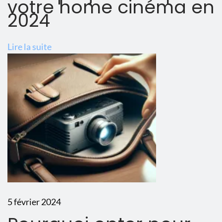
votre home cinéma en
e
2024
u
r
Lire la suite
s
e
n
2
0
2
4
V
i
d
5 février 2024
é
o