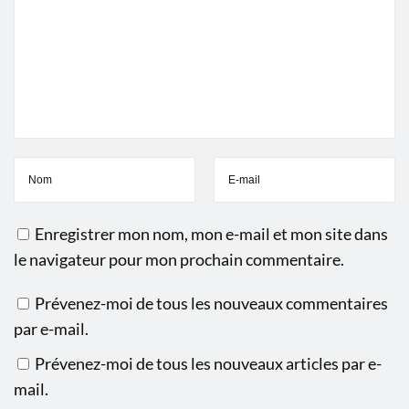
l
e
d
i
f
f
é
r
e
Enregistrer mon nom, mon e-mail et mon site dans
n
le navigateur pour mon prochain commentaire.
c
e
Prévenez-moi de tous les nouveaux commentaires
?
par e-mail.
Prévenez-moi de tous les nouveaux articles par e-
mail.