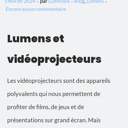
P
P
5
5 février 2024
par
Lummans
Blog
,
Lumens
u
u
f
Encore aucun commentaire
b
b
é
l
l
v
i
i
r
Lumens et
é
é
i
l
d
e
vidéoprojecteurs
e
a
r
n
2
s
0
Les vidéoprojecteurs sont des appareils
2
4
polyvalents qui nous permettent de
profiter de films, de jeux et de
présentations sur grand écran. Mais