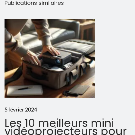
Publications similaires
x
d
e
s
v
i
d
é
o
p
r
o
j
5 février 2024
e
Les 10 meilleurs mini
c
vidéoprojecteurs pour
t