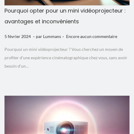
Pourquoi opter pour un mini vidéoprojecteur :
avantages et inconvénients
.
.
P
5
5 février 2024
par
Lummans
Encore aucun commentaire
u
f
Pourquoi un mini vidéoprojecteur ? Vous cherchez un moyen de
b
é
profiter d’une expérience cinématographique chez vous, sans avoir
l
v
besoin d’un…
i
r
é
i
l
e
e
r
2
0
2
4