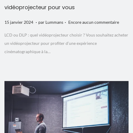
vidéoprojecteur pour vous
.
.
P
1
15 janvier 2024
par
Lummans
Encore aucun commentaire
u
2
LCD ou DLP : quel vidéoprojecteur choisir ? Vous souhaitez acheter
b
f
un vidéoprojecteur pour profiter d’une expérience
l
é
cinématographique à la…
i
v
é
r
l
i
e
e
r
2
0
2
4