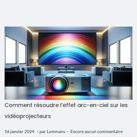
é
v
l
i
e
e
r
2
0
2
4
Comment résoudre l’effet arc-en-ciel sur les
vidéoprojecteurs
.
.
P
1
16 janvier 2024
par
Lummans
Encore aucun commentaire