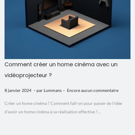
2
4
Comment créer un home cinéma avec un
vidéoprojecteur ?
.
.
P
1
8 janvier 2024
par
Lummans
Encore aucun commentaire
u
2
Créer un home cinéma ? Comment fait-on pour passer de l’idée
b
j
d’avoir un home cinéma à sa réalisation effective ?…
l
a
i
n
é
v