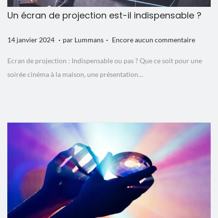
Un écran de projection est-il indispensable ?
.
.
P
1
14 janvier 2024
par
Lummans
Encore aucun commentaire
u
5
Ecran de projection : Indispensable ou pas ? Que ce soit pour une
b
j
soirée cinéma à la maison, une présentation…
l
a
i
n
é
v
l
i
e
e
r
2
0
2
4