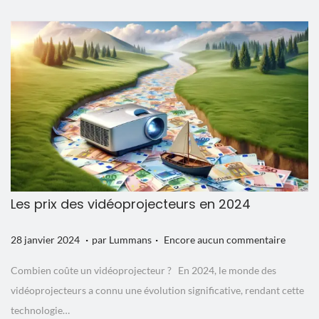
l
e
e
r
2
0
2
4
Les prix des vidéoprojecteurs en 2024
.
.
P
2
28 janvier 2024
par
Lummans
Encore aucun commentaire
u
8
Combien coûte un vidéoprojecteur ? En 2024, le monde des
b
j
vidéoprojecteurs a connu une évolution significative, rendant cette
l
a
technologie…
i
n