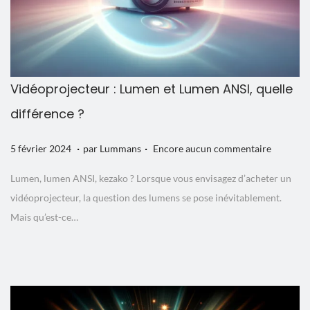
Vidéoprojecteur : Lumen et Lumen ANSI, quelle
différence ?
.
.
P
5
5 février 2024
par
Lummans
Encore aucun commentaire
u
f
Lumen, lumen ANSI, kezako ? Lorsque vous envisagez d’acheter un
b
é
vidéoprojecteur, la question des lumens se pose inévitablement.
l
v
Mais qu’est-ce…
i
r
é
i
l
e
e
r
2