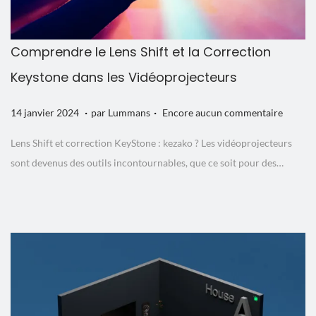
Comprendre le Lens Shift et la Correction
Keystone dans les Vidéoprojecteurs
.
.
P
1
14 janvier 2024
par
Lummans
Encore aucun commentaire
u
4
Lens Shift et correction KeyStone : kezako ? Les vidéoprojecteurs
b
j
sont devenus des outils incontournables, que ce soit pour des…
l
a
i
n
é
v
l
i
e
e
r
2
0