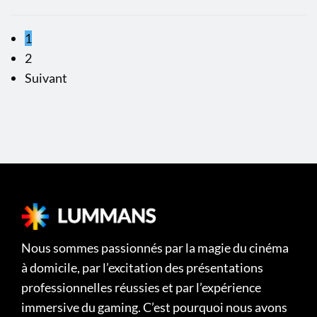
l
i
e
e
1
r
2
2
Suivant
0
2
4
Nous sommes passionnés par la magie du cinéma
à domicile, par l’excitation des présentations
professionnelles réussies et par l’expérience
immersive du gaming. C’est pourquoi nous avons